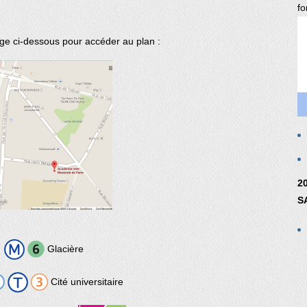
fo
age ci-dessous pour accéder au plan :
2
S
Glacière
Cité universitaire